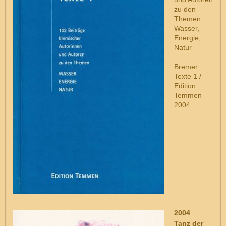
zu den
Themen
Wasser,
Energie,
Natur
Bremer
Texte 1 /
Edition
Temmen
2004
2004
Tanz der