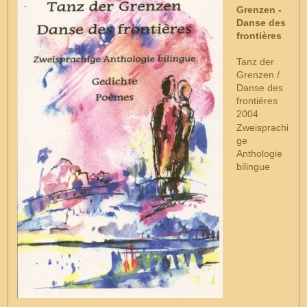
Grenzen -
Danse des
frontières
Tanz der
Grenzen /
Danse des
frontiéres
2004
Zweisprachi
ge
Anthologie
bilingue