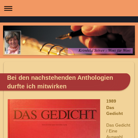
Krimhild Stöver - Wort für Wort
Bei den nachstehenden Anthologien
durfte ich mitwirken
1989
Das
Gedicht
Das Gedicht
/ Eine
Auswahl