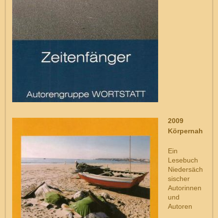
2009
Körpernah
Ein
Lesebuch
Niedersäch
sischer
Autorinnen
und
Autoren