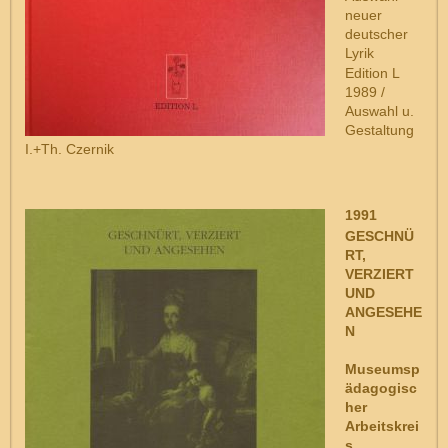
neuer
deutscher
Lyrik
Edition L
1989 /
Auswahl u.
Gestaltung
I.+Th. Czernik
1991
GESCHNÜ
RT,
VERZIERT
UND
ANGESEHE
N
Museumsp
ädagogisc
her
Arbeitskrei
s