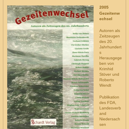
2005
Gezeitenw
echsel
Autoren als
Zeitzeugen
des 20.
Jahrhundert
s
Herausgege
ben von
Krimhid
Stöver und
Roberto
Wendt
Publikation
des FDA,
Landesverb
and
Niedersach
sen