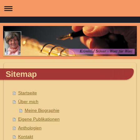
Krimhild Stöver - Wort für Wort
Sitemap
Startseite
Über mich
Meine Biographie
Eigene Publikationen
Anthologien
Kontakt