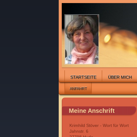
STARTSEITE
ÜBER MICH
ANFAHRT
Meine Anschrift
Krimhild Stöver - Wort für Wort
Jahnstr. 6